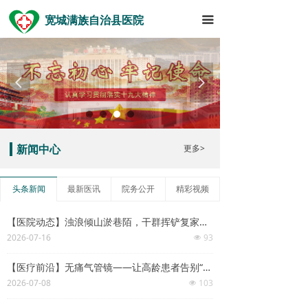
宽城满族自治县医院
끀
넳
넲
更多>
新闻中心
头条新闻
最新医讯
院务公开
精彩视频
【医院动态】浊浪倾山淤巷陌，干群挥铲复家山！——宽城县医院排险清淤队伍驰援福满家园灾后整治
2026-07-16
93
넶
【医疗前沿】无痛气管镜——让高龄患者告别“检查恐惧”，在睡梦中完成精准诊疗
2026-07-08
103
넶