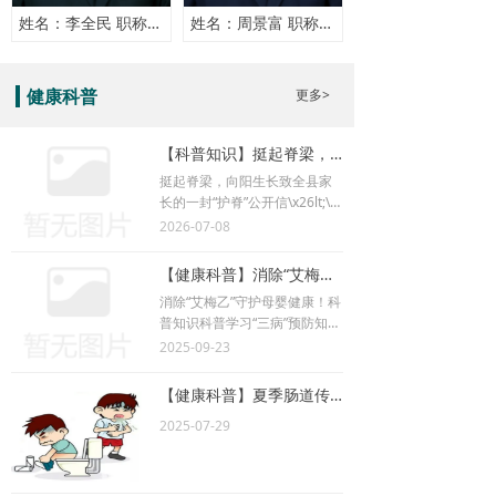
姓名：李全民 职称：主任医师
姓名：周景富 职称：主任医师
更多>
健康科普
【科普知识】挺起脊梁，向阳生长 致全县家长的一封“护脊”公开信
挺起脊梁，向阳生长致全县家
长的一封“护脊”公开信\x26lt;\x
26lt;\x26lt;科普小知识\x26gt;\x
2026-07-08
26gt;\x26gt;亲爱的家长朋友
们：大家好！
【健康科普】消除“艾梅乙” 守护母婴健康！
消除“艾梅乙”守护母婴健康！科
普知识科普学习“三病”预防知识
意在消除艾滋病、梅毒和乙肝
2025-09-23
母婴传播。
【健康科普】夏季肠道传染病预防知识
2025-07-29