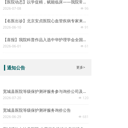
【医院动态】以学促精，赋能临床——我院常态化医师培训学习班正式开讲
2026-07-08
96
넶
【名医出诊】北京安贞医院心血管疾病专家来我院会诊手术
2026-06-10
91
넶
【喜报】我院科普作品入选中华护理学会全国学术交流会现场展演
2026-06-01
61
넶
更多>
通知公告
宽城县医院等级保护测评服务参与询价公司及报价
2026-07-20
120
넶
宽城县医院等级保护测评服务询价公告
2026-06-29
681
넶