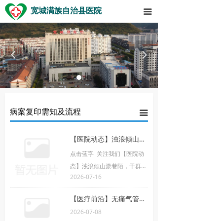
宽城满族自治县医院
끀
넳
넲
病案复印需知及流程
끀
【医院动态】浊浪倾山淤巷陌，干群挥铲复家山！——宽城县医院排险清淤队伍驰援福满家园灾后整治
点击蓝字 关注我们【医院动
态】浊浪倾山淤巷陌，干群挥
2026-07-16
铲复家山！——宽城县医院排
险清淤队伍驰援福满家园灾后
【医疗前沿】无痛气管镜——让高龄患者告别“检查恐惧”，在睡梦中完成精准诊疗
整治灾后重建践初心，实干担
2026-07-08
当护家园！