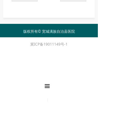
版权所有©
宽城满族自治县医院
冀ICP备19011149号-1
끀