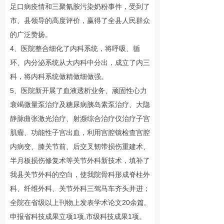
足口病疫情和三聚氰胺污染奶粉事件，受到了
市、县领导的高度评价，赢得了全县人民群众
的广泛赞扬。
4、医院整合细化了内科系统，将呼吸、循
环、内分泌系统从大内科中分出，成立了内三
科，将内科系统做精做细做强。
5、医院新开展了血液透析业务、顽固性心力
衰竭微量泵治疗及糖尿病胰岛素泵治疗、大隐
静脉曲张激光治疗、射濒综合治疗仪治疗子宫
肌瘤、功能性子宫出血，利用宫腔镜检查宫腔
内病变、膝关节前、后交叉韧带损伤重建术、
半月板损伤修复术等关节外科新技术，填补了
我县关节外科的空白，使我院骨科形成脊柱外
科、纤维外科、关节外科三驾马车齐头并进；
全院在省级以上刊物上发表学术论文20余篇,
申报省科技成果立项1项,市级科技成果1项。