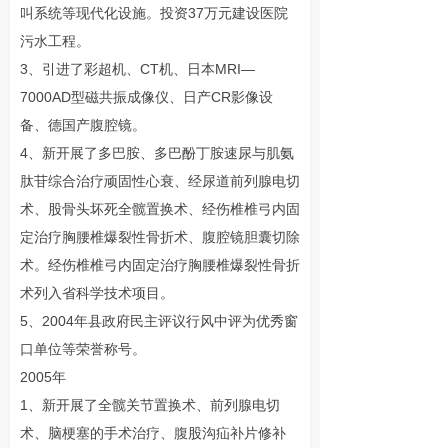
叫系统等现代化设施。投资37万元建设医院
污水工程。
3、引进了彩超机、CT机、日本MRI—
7000AD型磁共振成像仪、日产CR影像设
备、德国产腹腔镜。
4、新开展了多巴胺、多巴酚丁胺速尿与肌氨
肽苷综合治疗顽固性心衰、经尿道前列腺电切
术、股骨头坏死全髋置换术、经伤椎椎弓内固
定治疗胸腰椎爆裂性骨折术、腹腔镜胆囊切除
术。经伤椎椎弓内固定治疗胸腰椎爆裂性骨折
术列入省科学技术项目。
5、2004年县政府民主评议行风中评为优秀窗
口单位等荣誉称号。
2005年
1、新开展了全髋关节置换术、前列腺电切
术、脑梗塞的手术治疗、腹股沟疝补片修补