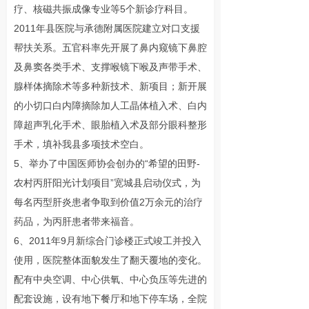
疗、核磁共振成像专业等5个新诊疗科目。
2011年县医院与承德附属医院建立对口支援
帮扶关系。五官科率先开展了鼻内窥镜下鼻腔
及鼻窦各类手术、支撑喉镜下喉及声带手术、
腺样体摘除术等多种新技术、新项目；新开展
的小切口白内障摘除加人工晶体植入术、白内
障超声乳化手术、眼胎植入术及部分眼科整形
手术，填补我县多项技术空白。
5、举办了中国医师协会创办的“希望的田野-
农村丙肝阳光计划项目”宽城县启动仪式，为
每名丙型肝炎患者争取到价值2万余元的治疗
药品，为丙肝患者带来福音。
6、2011年9月新综合门诊楼正式竣工并投入
使用，医院整体面貌发生了翻天覆地的变化。
配有中央空调、中心供氧、中心负压等先进的
配套设施，设有地下餐厅和地下停车场，全院