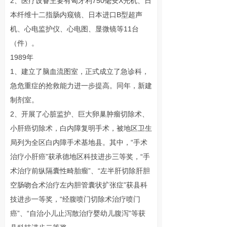
2、医疗设备主要有匈牙利750毫安X光机、日
本纤维十二指肠内窥镜、日本进口B型超声
机、心电监护仪、心电图、显微镜等11台
（件）。
1989年
1、建立了脑血流图室，正式成立了急诊科，
急危重症的抢救能力进一步提高。同年，新建
制剂室。
2、开展了心脏监护、巨大卵巢肿瘤切除术、
小肝癌切除术，白内障复明手术，被地区卫生
局列为全区白内障手术基地县。其中，“手术
治疗小肝癌”获承德地区科技进步三等奖，“手
术治疗前纵隔囊性畸胎瘤”、“左半肝切除肝胆
空肠吻合术治疗左内胆管囊状扩张症”获县科
技进步一等奖，“经腹喷门切除术治疗喷门
癌”、“自治小儿止泻散治疗婴幼儿腹泻”等获