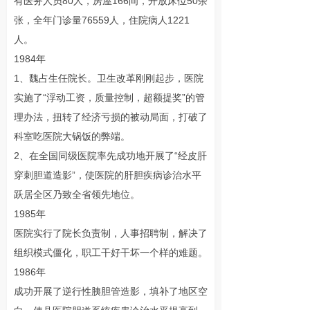
有医务人员80人，房屋166间，开放床位50余
张，全年门诊量76559人，住院病人1221
人。
1984年
1、魏占生任院长。卫生改革刚刚起步，医院
实施了“浮动工资，质量控制，超额提奖”的管
理办法，扭转了经济亏损的被动局面，打破了
科室吃医院大锅饭的弊端。
2、在全国同级医院率先成功地开展了“经皮肝
穿刺胆道造影”，使医院的肝胆疾病诊治水平
跃居全区乃致全省领先地位。
1985年
医院实行了院长负责制，人事招聘制，解决了
组织模式僵化，职工干好干坏一个样的难题。
1986年
成功开展了逆行性胰胆管造影，填补了地区空