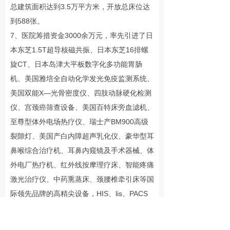
总建筑面积达到3.5万平方米，开放总床位达
到588张。
7、医院筹措资金3000余万元，率先引进了日
本东芝1.5T超导核磁共振、日本东芝16排螺
旋CT、日本岛津大平板数字化多功能胃肠
机、美国雅培全自动化学发光免疫监测系统、
美国双能X—光骨密度仪、四肢动脉硬化检测
仪、宫颈癌筛查设备、美国百特床旁血滤机、
至尊型体外电场热疗仪、瑞士产BM900高级
裂隙灯、美国产白内障超声乳化仪、豪华型耳
鼻喉综合治疗机、耳鼻内窥镜及手术器械、体
外电厂热疗机、红外线按摩理疗床、智能疼痛
激光治疗仪、中药熏蒸床、颈腰椎牵引床等国
际领先品牌的高精尖设备，HIS、lis、PACS
为主导的高效信息系统进一步完善，构筑了领
先的数字化医院建设平台，医院诊断水平大幅