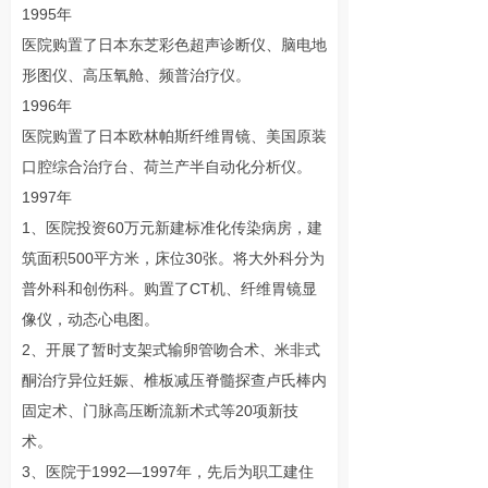
1995年
医院购置了日本东芝彩色超声诊断仪、脑电地
形图仪、高压氧舱、频普治疗仪。
1996年
医院购置了日本欧林帕斯纤维胃镜、美国原装
口腔综合治疗台、荷兰产半自动化分析仪。
1997年
1、医院投资60万元新建标准化传染病房，建
筑面积500平方米，床位30张。将大外科分为
普外科和创伤科。购置了CT机、纤维胃镜显
像仪，动态心电图。
2、开展了暂时支架式输卵管吻合术、米非式
酮治疗异位妊娠、椎板减压脊髓探查卢氏棒内
固定术、门脉高压断流新术式等20项新技
术。
3、医院于1992—1997年，先后为职工建住