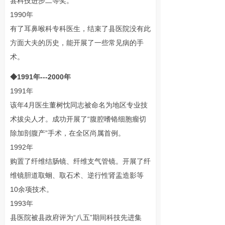
县科技进步二等奖。
1990年
有了耳鼻喉科专科医生，结束了县医院没有此
方面大夫的历史，能开展了一些常见病的手
术。
◆1991年---2000年
1991年
该年4月医生董树忱同志被命名为地区专业技
术拔尖人才。成功开展了“腹腔嗜铬细胞瘤切
除加剖腹产”手术，在全区尚属首例。
1992年
购置了纤维结肠镜、纤维支气管镜。开展了纤
维镜胆道取蛔、取石术、逆行性肾盂造影等
10余项技术。
1993年
县医院被县政府评为“八五”期间科技先进集