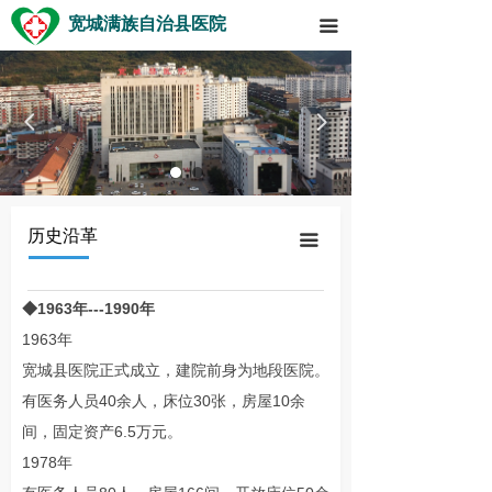
宽城满族自治县医院
끀
넳
넲
历史沿革
끀
◆1963年---1990年
1963年
宽城县医院正式成立，建院前身为地段医院。
有医务人员40余人，床位30张，房屋10余
间，固定资产6.5万元。
1978年