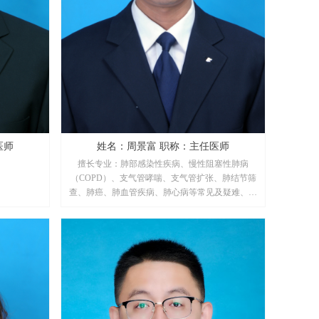
任医师
姓名：周景富 职称：主任医师
擅长专业：肺部感染性疾病、慢性阻塞性肺病
（COPD）、支气管哮喘、支气管扩张、肺结节筛
查、肺癌、肺血管疾病、肺心病等常见及疑难、急
危重呼吸系统疾病.结合支气管镜、肺功能检查、
呼出气一氧化氮检测等手段，提供精准诊疗。