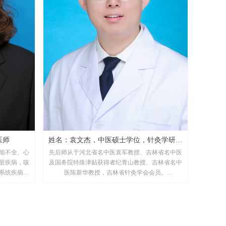
任医师
姓名：袁文杰，中医硕士学位，针灸学研究
能不全、心
先后师从于河北省名中医袁军教授、吉林省名中医
生，宽城县医院中医针灸门诊医师。
脏疾病，咳
及国务院特殊津贴获得者纪青山教授、吉林省名中
系统疾病，
医陈新华教授，吉林省针灸学会会员。
袁文杰医师善于运用针灸、中药及刃针、火针、电
针、罐法、特色灸法治疗临床常见病和多发病。
擅长治疗：面瘫、偏头痛、失眠、中风后遗症、颈