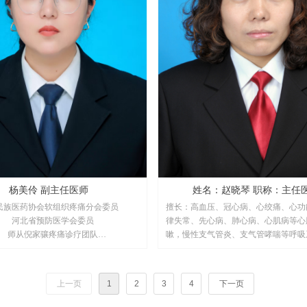
杨美伶 副主任医师
姓名：赵晓琴 职称：主
民族医药协会软组织疼痛分会委员
擅长：高血压、冠心病、心绞痛、心功
河北省预防医学会委员
律失常、先心病、肺心病、心肌病等心
师从倪家骧疼痛诊疗团队
嗽，慢性支气管炎、支气管哮喘等呼吸
都医科大学宣武医院疼痛科进修学习一
以及内科常见病的诊治。
安贞医院疼痛培训学习，于北京全贵微
术学院 ，参与学习中日友好医院县域医
上一页
1
2
3
4
下一页
癌痛的全程管理精准能力提升培训班学
习