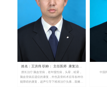
姓名：王洪伟 职称： 主任医师 康复治疗
擅长治疗:脑血管病，老年慢性病，头晕，眩晕，
中国
师
脑血管病后遗症的康复，外伤及骨科术后等各种功
能障碍的康复，超声引导下精准治疗头痛，面瘫，
过敏性鼻炎，颈痛（颈椎病，上交叉综合症等），
先后于首
上肢痛(狭窄性腱鞘炎，网球肘，高尔夫球肘，腕
年，于北京
管综合征)，冻结肩，腰痛，下肢及膝关节痛（腰
创医学技
椎间盘突出，下交叉综合症，梨状肌综合症，各个
疗卫生机构
部位皮神经卡压，跟腱炎，足底筋膜炎等）等慢性