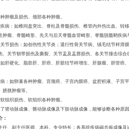
。
各种肿瘤及损伤、颈部各种肿瘤。
种疾病：如椎间盘突出、脊柱及脊髓损伤、椎管内外伤出血、转
性肿瘤、脊髓畸形、先天与后天脊髓血管畸形、脊髓脱髓鞘疾病
及关节损伤：如创伤性关节炎；退行性骨关节病、绒毛结节样滑
伤、关节韧带损伤及撕裂、关节盂及盂唇损伤、各关节撞击综合
：如肝硬化、脂肪肝、肝癌、肝脏结节样增生、肝腺瘤、胆管癌
疾病：如卵巢各种肿瘤、宫颈癌、子宫内膜癌、盆腔积液、子宫
、膀胱肿瘤等。
如软组织损伤、软组织各种肿瘤。
展了肾动脉成像、髂动脉成像及下肢动脉成像，能够诊断各种原
介：
主任、副主任医师、本科。专业特长：各系统疾病磁共振成像及