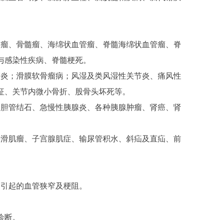
移瘤、骨髓瘤、海绵状血管瘤、脊髓海绵状血管瘤、脊
与感染性疾病、脊髓梗死。
膜炎；滑膜软骨瘤病；风湿及类风湿性关节炎、痛风性
征、关节内微小骨折、股骨头坏死等。
、胆管结石、急慢性胰腺炎、各种胰腺肿瘤、肾癌、肾
平滑肌瘤、子宫腺肌症、输尿管积水、斜疝及直疝、前
因引起的血管狭窄及梗阻。
诊断。