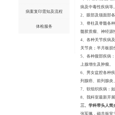
病及中毒性疾病等
病案复印需知及流程
2、眼部及颌面部
3、脊柱及脊髓各
体检服务
髓胶质瘤、神经源
4、各种关节疾病
关节炎；半月板损
5、各种腹部疾病
上腺增生及肿瘤。
6、男女盆腔各种
列腺癌、前列腺炎
7、软组织疾病：
8、我科室最新开
三、学科带头人简
张军佩，磁共振室