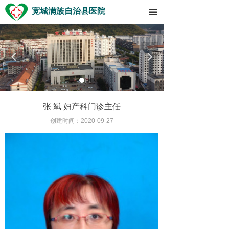
宽城满族自治县医院
끀
넳
넲
张 斌 妇产科门诊主任
创建时间：
2020-09-27