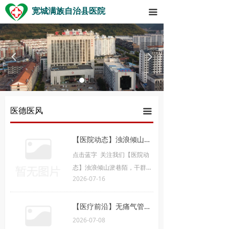
宽城满族自治县医院
끀
넳
넲
医德医风
끀
【医院动态】浊浪倾山淤巷陌，干群挥铲复家山！——宽城县医院排险清淤队伍驰援福满家园灾后整治
点击蓝字 关注我们【医院动
态】浊浪倾山淤巷陌，干群挥
2026-07-16
铲复家山！——宽城县医院排
险清淤队伍驰援福满家园灾后
整治灾后重建践初心，实干担
【医疗前沿】无痛气管镜——让高龄患者告别“检查恐惧”，在睡梦中完成精准诊疗
当护家园！
2026-07-08